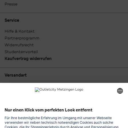
Presse
Service
Hilfe & Kontakt
Partnerprogramm
Widerrufsrecht
Studentenvorteil
Kaufvertrag widerrufen
Versandart
Zahlungsarten