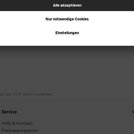
ggü. der UVP, sofern vorhanden
Service
Hilfe & Kontakt
Partnerprogramm