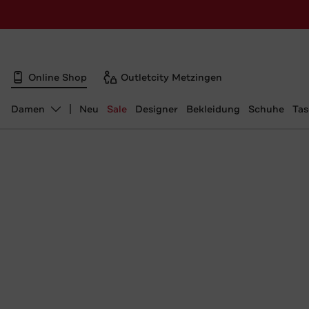
Online Shop
Outletcity Metzingen
Damen
Neu
Sale
Designer
Bekleidung
Schuhe
Ta
Abteilung ändern, ausgewählt: