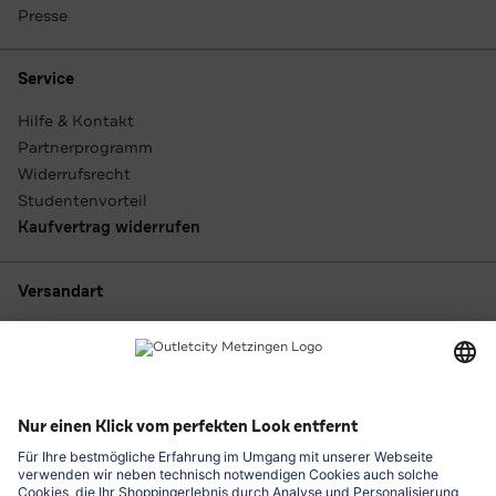
Presse
Service
Hilfe & Kontakt
Partnerprogramm
Widerrufsrecht
Studentenvorteil
Kaufvertrag widerrufen
Versandart
Zahlungsarten