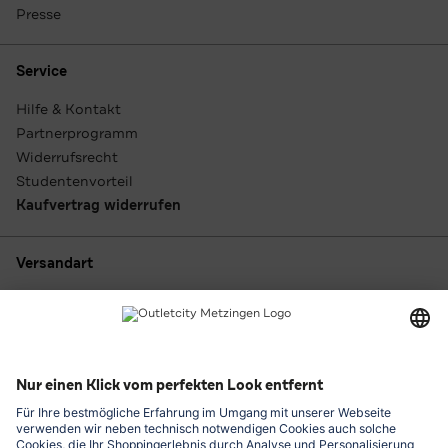
Presse
Service
Hilfe & Kontakt
Partnerprogramm
Widerrufsrecht
Studentenvorteil
Kaufvertrag widerrufen
Versandart
Zahlungsarten