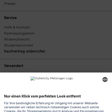
Presse
Service
Hilfe & Kontakt
Partnerprogramm
Widerrufsrecht
Studentenvorteil
Kaufvertrag widerrufen
Versandart
Zahlungsarten