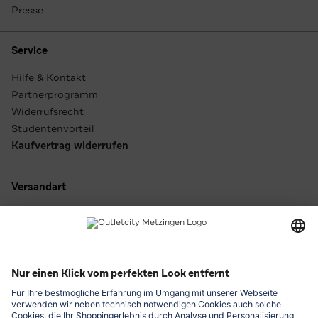
Presse
Service
Hilfe & Kontakt
Partnerprogramm
Widerrufsrecht
Studentenvorteil
Kaufvertrag widerrufen
Versandart
Zahlungsarten