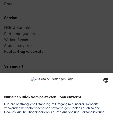
Presse
Service
Hilfe & Kontakt
Partnerprogramm
Widerrufsrecht
Studentenvorteil
Kaufvertrag widerrufen
Versandart
Zahlungsarten