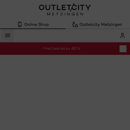
Online Shop
Outletcity Metzingen
Mein
Menü
Final Sale bis zu -80 %
zur Aktion