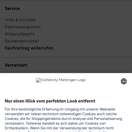
Service
Hilfe & Kontakt
Partnerprogramm
Widerrufsrecht
Studentenvorteil
Kaufvertrag widerrufen
Versandart
Zahlungsarten
Outletcity App laden