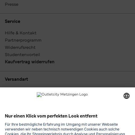
Presse
Service
Hilfe & Kontakt
Partnerprogramm
Widerrufsrecht
Studentenvorteil
Kaufvertrag widerrufen
Versandart
Zahlungsarten