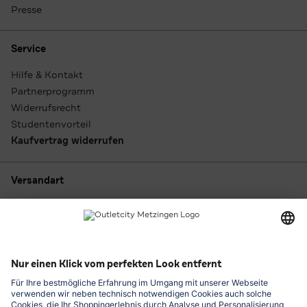
Presse
Service
Hilfe & Kontakt
Partnerprogramm
Widerrufsrecht
Studentenvorteil
Kaufvertrag widerrufen
Versandart
Zahlungsarten