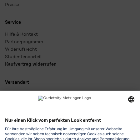
Presse
Service
Hilfe & Kontakt
Partnerprogramm
Widerrufsrecht
Studentenvorteil
Kaufvertrag widerrufen
Versandart
Zahlungsarten