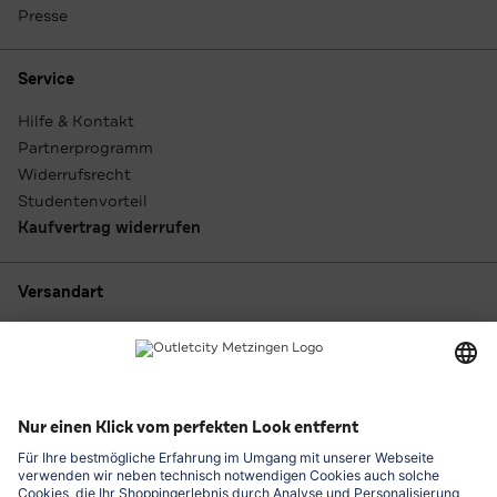
Presse
Service
Hilfe & Kontakt
Partnerprogramm
Widerrufsrecht
Studentenvorteil
Kaufvertrag widerrufen
Versandart
Zahlungsarten