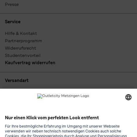
Presse
Service
Hilfe & Kontakt
Partnerprogramm
Widerrufsrecht
Studentenvorteil
Kaufvertrag widerrufen
Versandart
Zahlungsarten