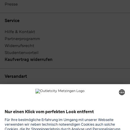
Presse
Service
Hilfe & Kontakt
Partnerprogramm
Widerrufsrecht
Studentenvorteil
Kaufvertrag widerrufen
Versandart
Zahlungsarten