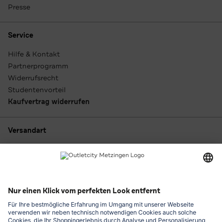
Presse
Service
Hilfe & Kontakt
Partnerprogramm
Widerrufsrecht
Studentenvorteil
Kaufvertrag widerrufen
Versandart
Zahlungsarten