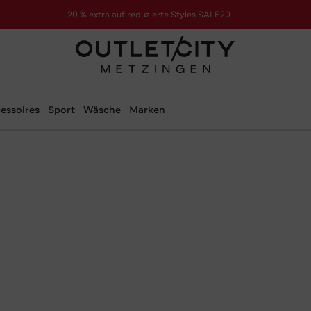
-20 % extra auf reduzierte Styles SALE20
zur Aktion
essoires
Sport
Wäsche
Marken