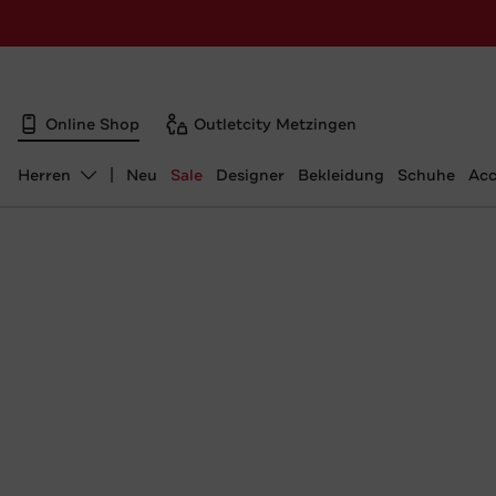
Online Shop
Outletcity Metzingen
Herren
Neu
Sale
Designer
Bekleidung
Schuhe
Acc
Abteilung ändern, ausgewählt: