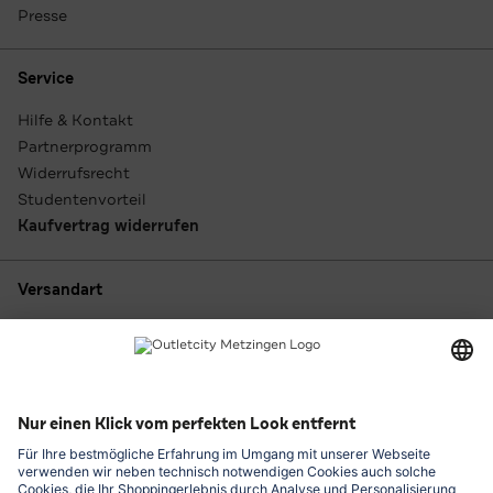
Presse
Service
Hilfe & Kontakt
Partnerprogramm
Widerrufsrecht
Studentenvorteil
Kaufvertrag widerrufen
Versandart
Zahlungsarten