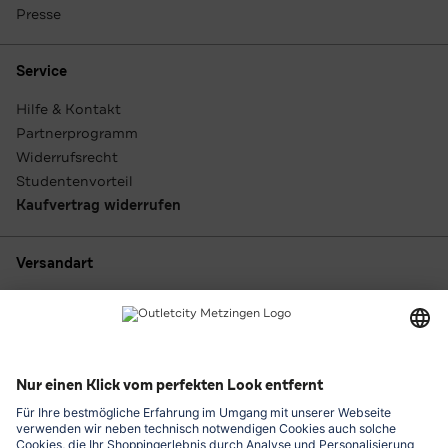
Presse
Service
Hilfe & Kontakt
Partnerprogramm
Widerrufsrecht
Studentenvorteil
Kaufvertrag widerrufen
Versandart
Zahlungsarten