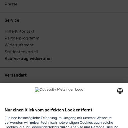
Presse
Service
Hilfe & Kontakt
Partnerprogramm
Widerrufsrecht
Studentenvorteil
Kaufvertrag widerrufen
Versandart
Zahlungsarten