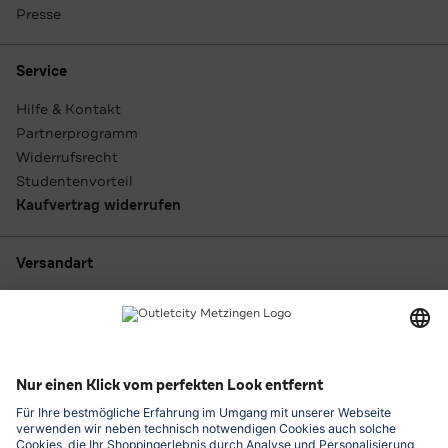
Presse
Service
Hilfe & Kontakt
Partnerprogramm
Widerrufsrecht
Studentenvorteil
Kaufvertrag widerrufen
Versandart
Zahlungsarten