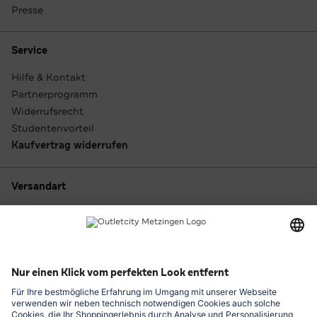
Presse
Service
Hilfe & Kontakt
Partnerprogramm
Widerrufsrecht
Studentenvorteil
Kaufvertrag widerrufen
Versandart
Zahlungsarten