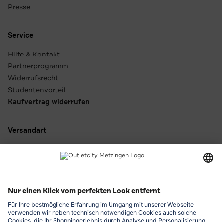
Presse
Service
Hilfe & Kontakt
Partnerprogramm
Widerrufsrecht
Studentenvorteil
Kaufvertrag widerrufen
Versandart
Zahlungsarten