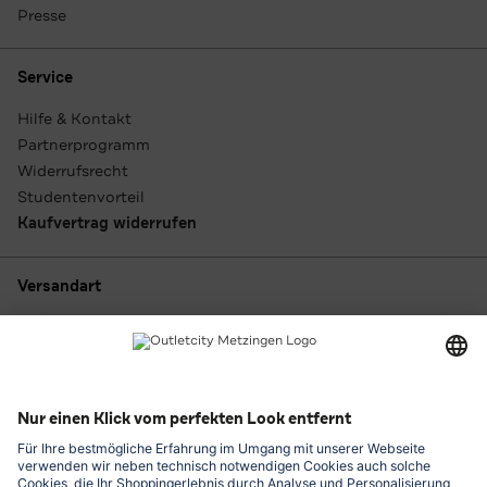
Presse
Service
Hilfe & Kontakt
Partnerprogramm
Widerrufsrecht
Studentenvorteil
Kaufvertrag widerrufen
Versandart
Zahlungsarten