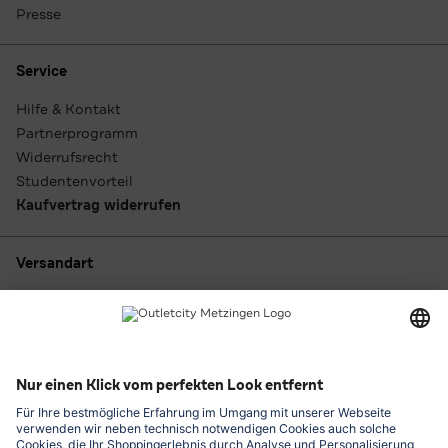
Presse
Service
Hilfe & Kontakt
Partnerprogramm
Widerrufsrecht
Studentenvorteil
Kaufvertrag widerrufen
Versandart
Zahlungsarten