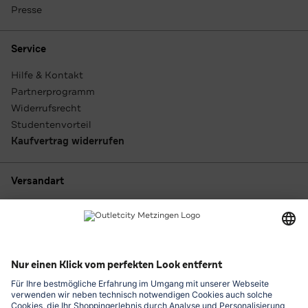
Presse
Service
Hilfe & Kontakt
Partnerprogramm
Widerrufsrecht
Studentenvorteil
Kaufvertrag widerrufen
Versandart
Zahlungsarten