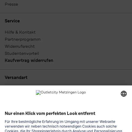
Presse
Service
Hilfe & Kontakt
Partnerprogramm
Widerrufsrecht
Studentenvorteil
Kaufvertrag widerrufen
Versandart
Zahlungsarten