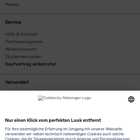
Presse
Service
Hilfe & Kontakt
Partnerprogramm
Widerrufsrecht
Studentenvorteil
Kaufvertrag widerrufen
Versandart
Zahlungsarten