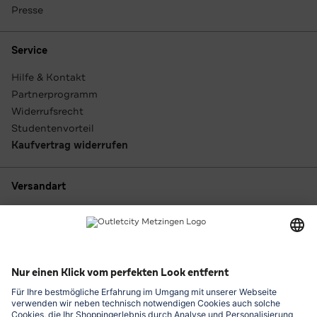
Presse
Service
Hilfe & Kontakt
Partnerprogramm
Widerrufsrecht
Studentenvorteil
Kaufvertrag widerrufen
Versandart
Zahlungsarten