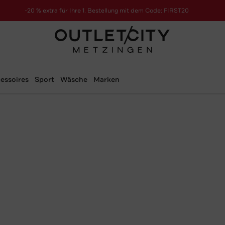
-20 % extra für Ihre 1. Bestellung mit dem Code: FIRST20
essoires
Sport
Wäsche
Marken