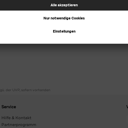
ggü. der UVP, sofern vorhanden
Service
Hilfe & Kontakt
Partnerprogramm