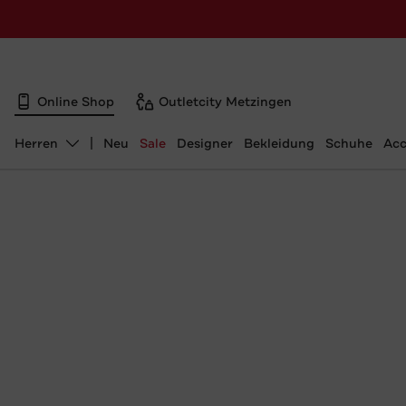
Online Shop
Outletcity Metzingen
Herren
Neu
Sale
Designer
Bekleidung
Schuhe
Acc
Abteilung ändern, ausgewählt: