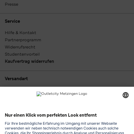
Presse
Service
Hilfe & Kontakt
Partnerprogramm
Widerrufsrecht
Studentenvorteil
Kaufvertrag widerrufen
Versandart
Zahlungsarten