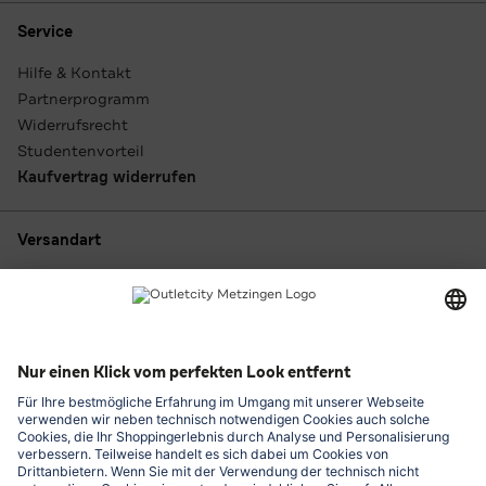
Service
Hilfe & Kontakt
Partnerprogramm
Widerrufsrecht
Studentenvorteil
Kaufvertrag widerrufen
Versandart
Zahlungsarten
Outletcity App laden