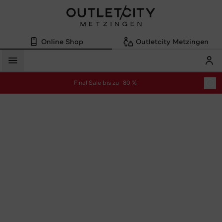
Online Shop
Outletcity Metzingen
Mein
Menü
Final Sale bis zu -80 %
zur Aktion