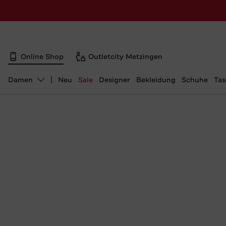
Online Shop
Outletcity Metzingen
Damen
Neu
Sale
Designer
Bekleidung
Schuhe
Ta
Abteilung ändern, ausgewählt: