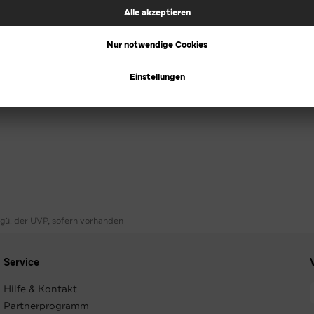
ggü. der UVP, sofern vorhanden
Service
Hilfe & Kontakt
Partnerprogramm