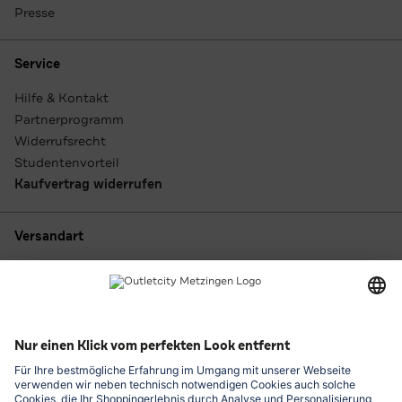
Presse
Service
Hilfe & Kontakt
Partnerprogramm
Widerrufsrecht
Studentenvorteil
Kaufvertrag widerrufen
Versandart
Zahlungsarten