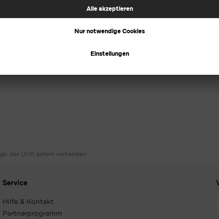
ggü. der UVP, sofern vorhanden
Service
Hilfe & Kontakt
Partnerprogramm