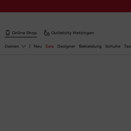
Online Shop
Outletcity Metzingen
Damen
Neu
Sale
Designer
Bekleidung
Schuhe
Ta
Abteilung ändern, ausgewählt: