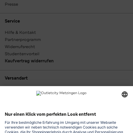
Presse
Service
Hilfe & Kontakt
Partnerprogramm
Widerrufsrecht
Studentenvorteil
Kaufvertrag widerrufen
Versandart
Zahlungsarten