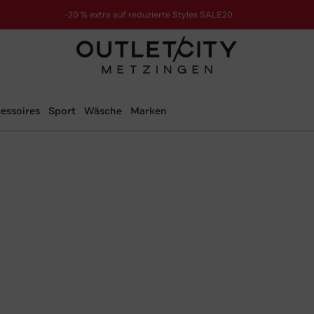
-20 % extra auf reduzierte Styles SALE20
zur Aktion
essoires
Sport
Wäsche
Marken