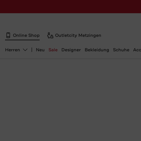
Online Shop
Outletcity Metzingen
Herren
Neu
Sale
Designer
Bekleidung
Schuhe
Acc
Abteilung ändern, ausgewählt: