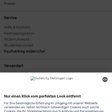
Presse
Service
Hilfe & Kontakt
Partnerprogramm
Widerrufsrecht
Studentenvorteil
Kaufvertrag widerrufen
Versandart
Zahlungsarten