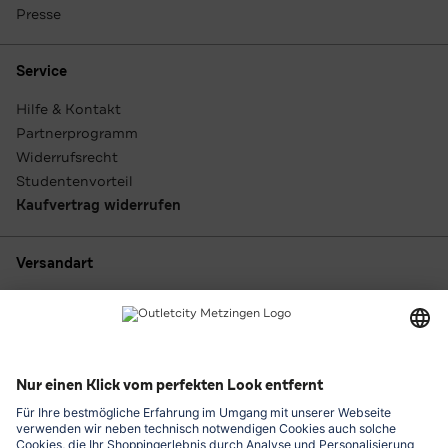
Presse
Service
Hilfe & Kontakt
Partnerprogramm
Widerrufsrecht
Studentenvorteil
Kaufvertrag widerrufen
Versandart
Zahlungsarten