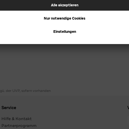
ggü. der UVP, sofern vorhanden
Service
Hilfe & Kontakt
Partnerprogramm