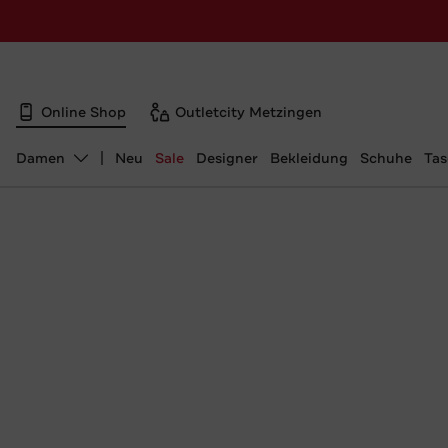
Online Shop
Outletcity Metzingen
Damen
Neu
Sale
Designer
Bekleidung
Schuhe
Ta
Abteilung ändern, ausgewählt: