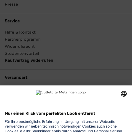
Presse
Service
Hilfe & Kontakt
Partnerprogramm
Widerrufsrecht
Studentenvorteil
Kaufvertrag widerrufen
Versandart
Zahlungsarten