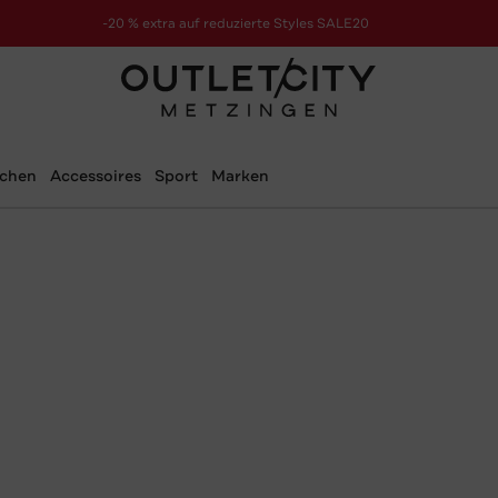
-20 % extra auf reduzierte Styles SALE20
zur Aktion
schen
Accessoires
Sport
Marken