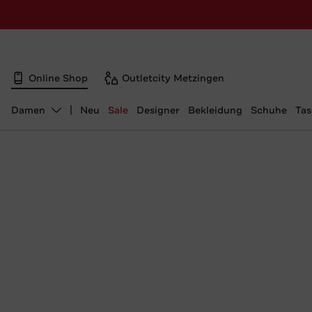
Online Shop
Outletcity Metzingen
Damen
Neu
Sale
Designer
Bekleidung
Schuhe
Ta
Abteilung ändern, ausgewählt: