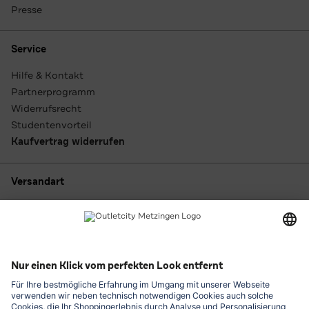
Presse
Service
Hilfe & Kontakt
Partnerprogramm
Widerrufsrecht
Studentenvorteil
Kaufvertrag widerrufen
Versandart
Zahlungsarten