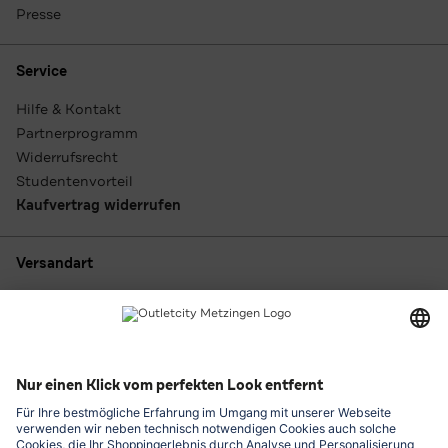
Presse
Service
Hilfe & Kontakt
Partnerprogramm
Widerrufsrecht
Studentenvorteil
Kaufvertrag widerrufen
Versandart
Zahlungsarten