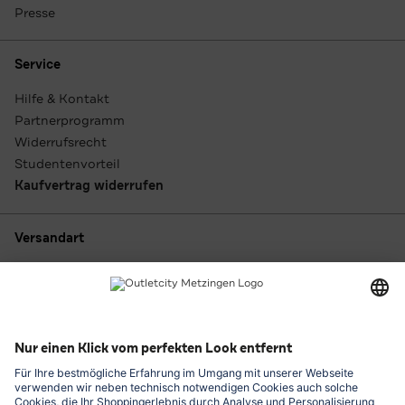
Presse
Service
Hilfe & Kontakt
Partnerprogramm
Widerrufsrecht
Studentenvorteil
Kaufvertrag widerrufen
Versandart
Zahlungsarten