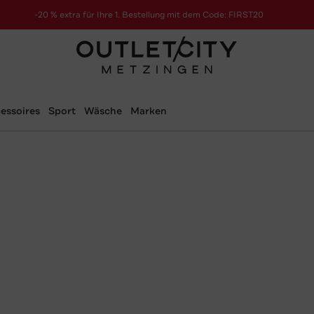
-20 % extra für Ihre 1. Bestellung mit dem Code: FIRST20
essoires
Sport
Wäsche
Marken