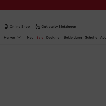
Online Shop
Outletcity Metzingen
Herren
Neu
Sale
Designer
Bekleidung
Schuhe
Acc
Abteilung ändern, ausgewählt: