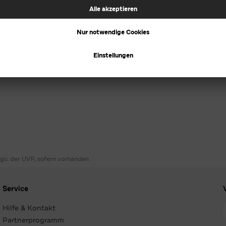
ggü. der UVP, sofern vorhanden
Service
Hilfe & Kontakt
Partnerprogramm