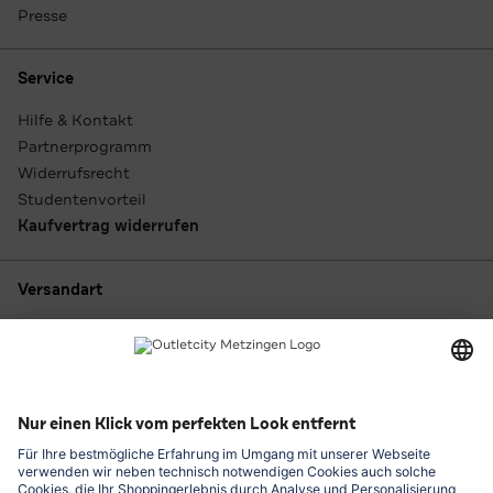
Presse
Service
Hilfe & Kontakt
Partnerprogramm
Widerrufsrecht
Studentenvorteil
Kaufvertrag widerrufen
Versandart
Zahlungsarten