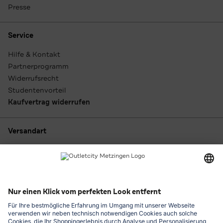
Presse
Service
Hilfe & Kontakt
Partnerprogramm
Widerrufsrecht
Studentenvorteil
Kaufvertrag widerrufen
Versandart
Zahlungsarten