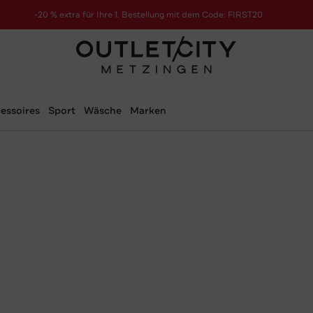
-20 % extra für Ihre 1. Bestellung mit dem Code: FIRST20
essoires
Sport
Wäsche
Marken