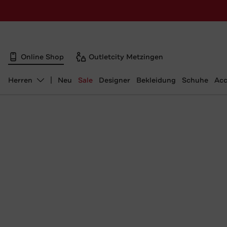
Online Shop
Outletcity Metzingen
Herren
Neu
Sale
Designer
Bekleidung
Schuhe
Acc
Abteilung ändern, ausgewählt: