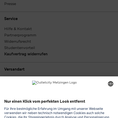
Presse
Service
Hilfe & Kontakt
Partnerprogramm
Widerrufsrecht
Studentenvorteil
Kaufvertrag widerrufen
Versandart
Zahlungsarten